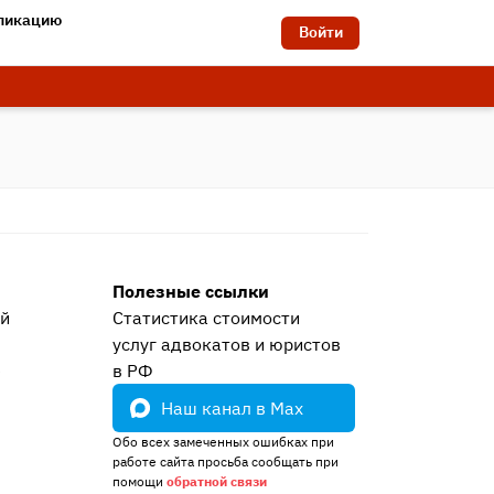
бликацию
Войти
Полезные ссылки
ей
Статистика стоимости
услуг адвокатов и юристов
е
в РФ
Наш канал в Max
Обо всех замеченных ошибках при
работе сайта просьба сообщать при
помощи
обратной связи