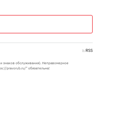
RSS
в и знаков обслуживания). Неправомерное
://pravorub.ru/" обязательна!